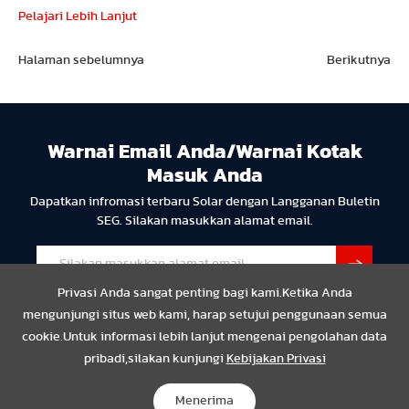
Pelajari Lebih Lanjut
Halaman sebelumnya
Berikutnya
Warnai Email Anda/Warnai Kotak
Masuk Anda
Dapatkan infromasi terbaru Solar dengan Langganan Buletin
SEG. Silakan masukkan alamat email.
Privasi Anda sangat penting bagi kami.Ketika Anda
mengunjungi situs web kami, harap setujui penggunaan semua
cookie.Untuk informasi lebih lanjut mengenai pengolahan data
pribadi,silakan kunjungi
Kebijakan Privasi
Privasi
Resmi
Compliance
Copyright © 2024 SEG Solar Semua hak dilindungi undang-
Menerima
undang.