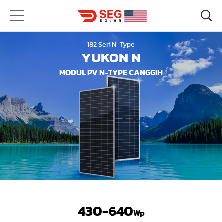
182 Seri N-Type
YUKON N
MODUL PV N-TYPE CANGGIH
430-640
Wp