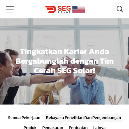
Tingkatkan Karier Anda
Bergabunglah dengan Tim
Cerah SEG Solar!
Semua Pekerjaan
Rekayasa Penelitian Dan Pengembangan
Produk
Pemasaran
Penjualan
Lainya