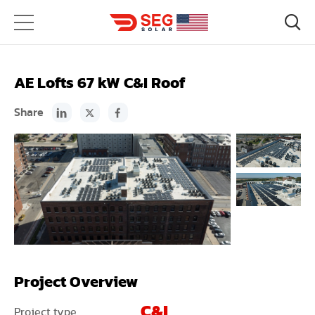
AE Lofts 67 kW C&I Roof
Share
Project Overview
C&I
Project type