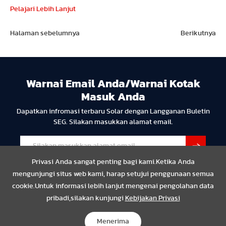
Pelajari Lebih Lanjut
Halaman sebelumnya
Berikutnya
Warnai Email Anda/Warnai Kotak
Masuk Anda
Dapatkan infromasi terbaru Solar dengan Langganan Buletin
SEG. Silakan masukkan alamat email.
Privasi Anda sangat penting bagi kami.Ketika Anda
mengunjungi situs web kami, harap setujui penggunaan semua
cookie.Untuk informasi lebih lanjut mengenai pengolahan data
pribadi,silakan kunjungi
Kebijakan Privasi
Privasi
Resmi
Compliance
Copyright © 2024 SEG Solar Semua hak dilindungi undang-
Menerima
undang.